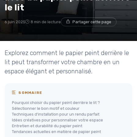
le lit
6 juin 2025
8 min de lecture
Partager cette page
Explorez comment le papier peint derrière le
lit peut transformer votre chambre en un
espace élégant et personnalisé.
SOMMAIRE
Pourquoi choisir du papier peint derrière le lit ?
Sélectionner le bon motif et couleur
Techniques d'installation pour un rendu parfait
Idées créatives pour personnaliser votre espace
Entretien et durabilité du papier peint
Tendances actuelles en matière de papier peint