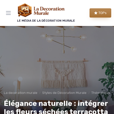
Panneau de gestion des cookies
TOPs
LE MÉDIA DE LA DÉCORATION MURALE
La decoration murale
Styles de Décoration Murale
Thématique et
Élégance naturelle : intégrer
les fleurs séchées terracotta