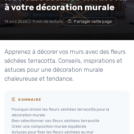
à votre décoration murale
14 avril 2025
11 min de lecture
Partager cette page
Apprenez à décorer vos murs avec des fleurs
séchées terracotta. Conseils, inspirations et
astuces pour une décoration murale
chaleureuse et tendance.
SOMMAIRE
Pourquoi choisir les fleurs séchées terracotta pour la
décoration murale
Bien sélectionner ses fleurs séchées terracotta
Créer une composition murale équilibrée
Astuces pour fixer les fleurs séchées au mur