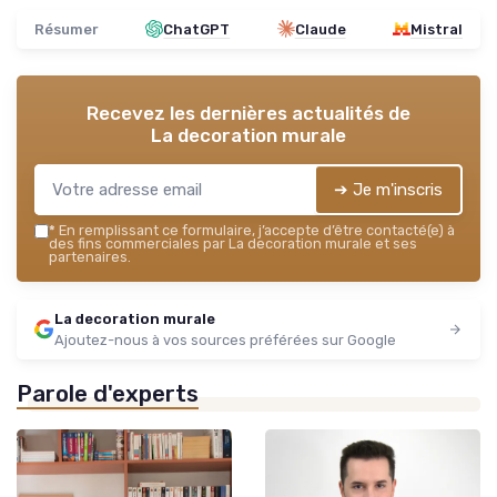
Résumer
ChatGPT
Claude
Mistral
Recevez les dernières actualités de
La decoration murale
➔ Je m'inscris
*
En remplissant ce formulaire, j’accepte d’être contacté(e) à
des fins commerciales par La decoration murale et ses
partenaires.
La decoration murale
Ajoutez-nous à vos sources préférées sur Google
Parole d'experts