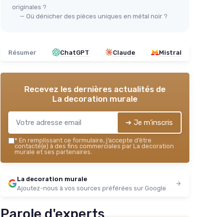
originales ?
— Où dénicher des pièces uniques en métal noir ?
Résumer
ChatGPT
Claude
Mistral
Recevez les dernières actualités de
La decoration murale
➔ Je m'inscris
*
En remplissant ce formulaire, j’accepte d’être
contacté(e) à des fins commerciales par La decoration
murale et ses partenaires.
La decoration murale
Ajoutez-nous à vos sources préférées sur Google
Parole d'experts