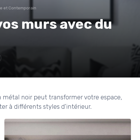
e et Contemporain
 vos murs avec du
métal noir peut transformer votre espace,
r à différents styles d'intérieur.