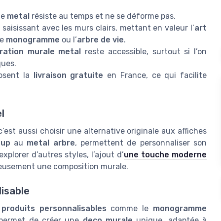
le
metal
résiste au temps et ne se déforme pas.
e saisissant avec les murs clairs, mettant en valeur l’
art
le
monogramme
ou l’
arbre de vie
.
ration murale metal
reste accessible, surtout si l’on
ques.
osent la
livraison gratuite
en France, ce qui facilite
l
 c’est aussi choisir une alternative originale aux affiches
oup
au
metal arbre
, permettent de personnaliser son
plorer d’autres styles, l’ajout d’
une touche moderne
eusement une composition murale.
isable
s
produits personnalisables
comme le
monogramme
 permet de créer une
deco murale
unique, adaptée à