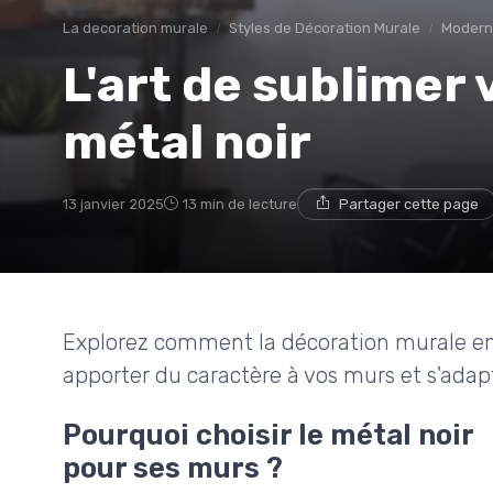
La decoration murale
Styles de Décoration Murale
Modern
L'art de sublimer
métal noir
13 janvier 2025
13 min de lecture
Partager cette page
Explorez comment la décoration murale en 
apporter du caractère à vos murs et s'adapte
Pourquoi choisir le métal noir
pour ses murs ?