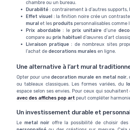
chambre ou un bureau.
Durabilité
: contrairement à d’autres supports, 
Effet visuel
: la finition noire crée un contrast
mural
et les
produits
personnalisables comme 
Prix abordable
: le
prix unitaire
d’une
deco
compare au
prix habituel
d’œuvres d’art classi
Livraison pratique
: de nombreux sites prop
l’achat de
decorations murales
en ligne.
Une alternative à l’art mural traditionne
Opter pour une
decoration murale en metal noir
,
ou tableaux classiques. Les formes variées, du
l
espace selon ses envies. Pour ceux qui souhaitent ex
avec des affiches pop art
peut compléter harmoni
Un investissement durable et personnal
Le
metal noir
offre la possibilité de choisir de
personnalisé
ou des créations sur mesure. Cela