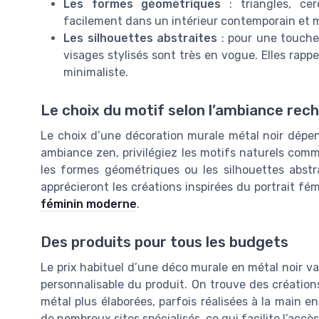
Les formes géométriques
: triangles, ce
facilement dans un intérieur contemporain et me
Les silhouettes abstraites
: pour une touche 
visages stylisés sont très en vogue. Elles rapp
minimaliste.
Le choix du motif selon l’ambiance rec
Le choix d’une décoration murale métal noir dépe
ambiance zen, privilégiez les motifs naturels comme 
les formes géométriques ou les silhouettes abstr
apprécieront les créations inspirées du portrait fé
féminin moderne
.
Des produits pour tous les budgets
Le prix habituel d’une déco murale en métal noir vari
personnalisable du produit. On trouve des créations
métal plus élaborées, parfois réalisées à la main e
de nombreux sites spécialisés, ce qui facilite l’accè