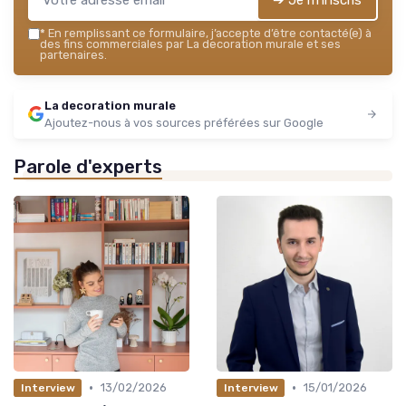
➔ Je m'inscris
*
En remplissant ce formulaire, j’accepte d’être contacté(e) à
des fins commerciales par La decoration murale et ses
partenaires.
La decoration murale
Ajoutez-nous à vos sources préférées sur Google
Parole d'experts
•
•
13/02/2026
15/01/2026
Interview
Interview