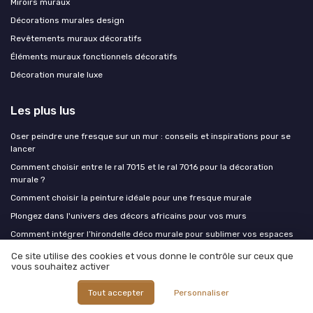
Miroirs muraux
Décorations murales design
Revêtements muraux décoratifs
Éléments muraux fonctionnels décoratifs
Décoration murale luxe
Les plus lus
Oser peindre une fresque sur un mur : conseils et inspirations pour se
lancer
Comment choisir entre le ral 7015 et le ral 7016 pour la décoration
murale ?
Comment choisir la peinture idéale pour une fresque murale
Plongez dans l'univers des décors africains pour vos murs
Comment intégrer l’hirondelle déco murale pour sublimer vos espaces
Ce site utilise des cookies et vous donne le contrôle sur ceux que
vous souhaitez activer
Les derniers articles
Tout accepter
Personnaliser
Décoration murale en salle de bain : ce qui résiste à l'humidité et reste
beau après deux ans