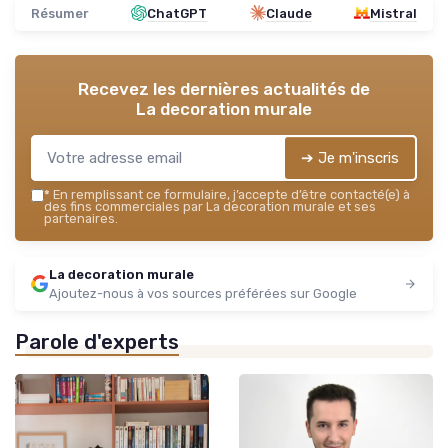
Résumer
ChatGPT
Claude
Mistral
Recevez les dernières actualités de
La decoration murale
➔ Je m'inscris
*
En remplissant ce formulaire, j’accepte d’être contacté(e) à
des fins commerciales par La decoration murale et ses
partenaires.
La decoration murale
Ajoutez-nous à vos sources préférées sur Google
Parole d'experts