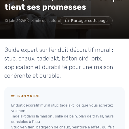
tient ses promesses
10 juin 2026
14 min de lecture
Partager cette page
Guide expert sur l’enduit décoratif mural :
stuc, chaux, tadelakt, béton ciré, prix,
application et durabilité pour une maison
cohérente et durable.
SOMMAIRE
Enduit décoratif mural stuc tadelakt : ce que vous achetez
vraiment
Tadelakt dans la maison : salle de bain, plan de travail, murs
sensibles à l’eau
Stuc vénitien, badigeon de chaux, peinture à effet : qui fait