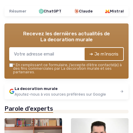
Résumer
ChatGPT
Claude
Mistral
Recevez les dernières actualités de
La decoration murale
➔ Je m'inscris
*
En remplissant ce formulaire, j’accepte d’être contacté(e) à
des fins commerciales par La decoration murale et ses
partenaires.
La decoration murale
Ajoutez-nous à vos sources préférées sur Google
Parole d'experts