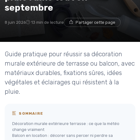
septembre
8 juin 2026
13 min de lecture
Partager cette page
Guide pratique pour réussir sa décoration
murale extérieure de terrasse ou balcon, avec
matériaux durables, fixations sûres, idées
végétales et éclairages qui résistent à la
pluie.
SOMMAIRE
Décoration murale extérieure terrasse : ce que la météo
change vraiment
Balcon en location : décorer sans percer ni perdre sa