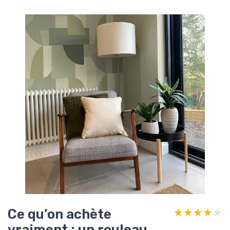
Ce qu’on achète
★★★★★
★★★★★
vraiment : un rouleau