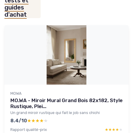
tests et
guides
d'achat
MOWA
MO.WA - Miroir Mural Grand Bois 82x182, Style
Rustique, Plei...
Un grand miroir rustique qui fait le job sans chichi
8.4/10
★★★★★
★★★★★
Rapport qualité-prix
★★★★★
★★★★★