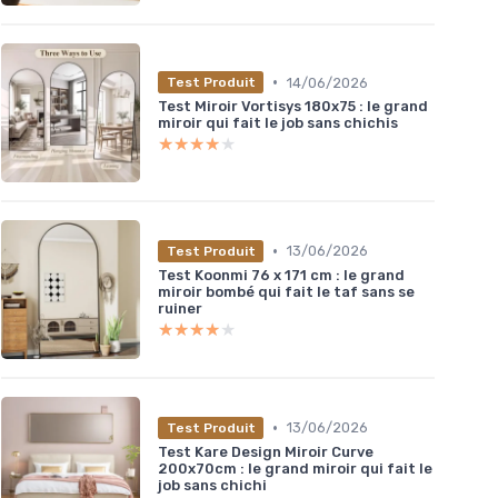
•
14/06/2026
Test Produit
Test Miroir Vortisys 180x75 : le grand
miroir qui fait le job sans chichis
★★★★★
★★★★★
•
13/06/2026
Test Produit
Test Koonmi 76 x 171 cm : le grand
miroir bombé qui fait le taf sans se
ruiner
★★★★★
★★★★★
•
13/06/2026
Test Produit
Test Kare Design Miroir Curve
200x70cm : le grand miroir qui fait le
job sans chichi