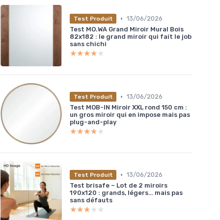
•
13/06/2026
Test Produit
Test MO.WA Grand Miroir Mural Bois
82x182 : le grand miroir qui fait le job
sans chichi
★★★★★
★★★★★
•
13/06/2026
Test Produit
Test MOB-IN Miroir XXL rond 150 cm :
un gros miroir qui en impose mais pas
plug-and-play
★★★★★
★★★★★
•
13/06/2026
Test Produit
Test brisafe – Lot de 2 miroirs
190x120 : grands, légers… mais pas
sans défauts
★★★★★
★★★★★