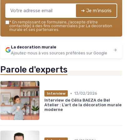
➔ Je m'inscris
*
En remplissant ce formulaire, j’accepte d’être
contacté(e) à des fins commerciales par La decoration
murale et ses partenaires.
La decoration murale
Ajoutez-nous à vos sources préférées sur Google
Parole d'experts
•
13/02/2026
Interview
Interview de Célia BAEZA de Bel
Atelier : L'art de la décoration murale
moderne