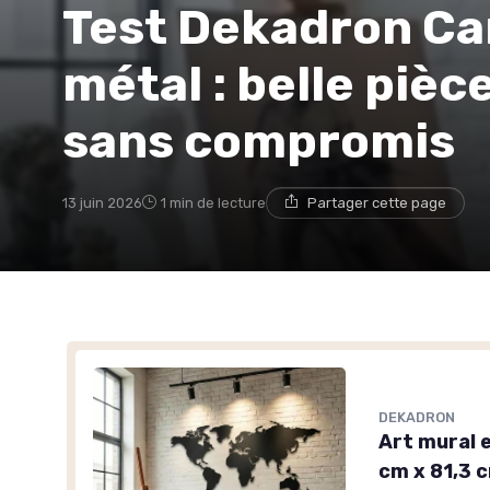
Test Dekadron Ca
métal : belle piè
sans compromis
13 juin 2026
1 min de lecture
Partager cette page
DEKADRON
Art mural e
cm x 81,3 