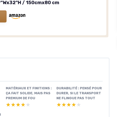
59"Wx32"H / 150cmx80 cm
MATÉRIAUX ET FINITIONS :
DURABILITÉ : PENSÉ POUR
ÇA FAIT SOLIDE, MAIS PAS
DURER, SI LE TRANSPORT
PREMIUM DE FOU
NE FLINGUE PAS TOUT
★★★★★
★★★★★
★★★★★
★★★★★
N