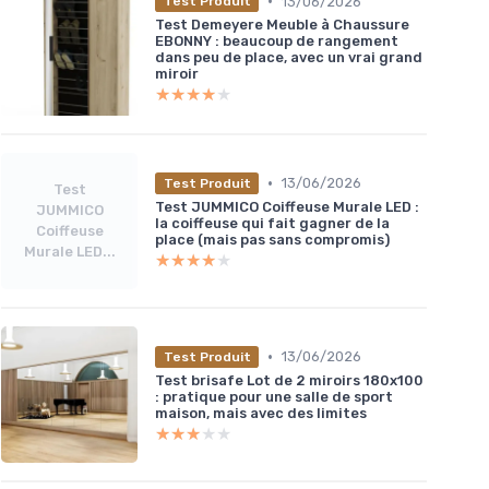
•
13/06/2026
Test Produit
Test Demeyere Meuble à Chaussure
EBONNY : beaucoup de rangement
dans peu de place, avec un vrai grand
miroir
★★★★★
★★★★★
•
13/06/2026
Test Produit
Test
Test JUMMICO Coiffeuse Murale LED :
JUMMICO
la coiffeuse qui fait gagner de la
Coiffeuse
place (mais pas sans compromis)
Murale LED...
★★★★★
★★★★★
•
13/06/2026
Test Produit
Test brisafe Lot de 2 miroirs 180x100
: pratique pour une salle de sport
maison, mais avec des limites
★★★★★
★★★★★