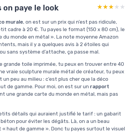
s on paye le look
★★★★★
★★★★★
co murale
, on est sur un prix qui n’est pas ridicule,
etit cadre à 20 €. Tu payes le format (150 x 80 cm), le
arte du monde en métal ». La note moyenne Amazon
ents, mais il y a quelques avis à 2 étoiles qui
é ou sans système d’attache, ça passe mal.
une grande toile imprimée, tu peux en trouver entre 40
Une vraie sculpture murale métal de créateur, tu peux
un peu au milieu : c’est plus cher que la déco
aut de gamme. Pour moi, on est sur un
rapport
nt une grande carte du monde en métal, mais pas
ts détails qui auraient justifié le tarif : un gabarit
 béton pour éviter les dégâts. Là, on a un beau
nt « haut de gamme ». Donc tu payes surtout le visuel