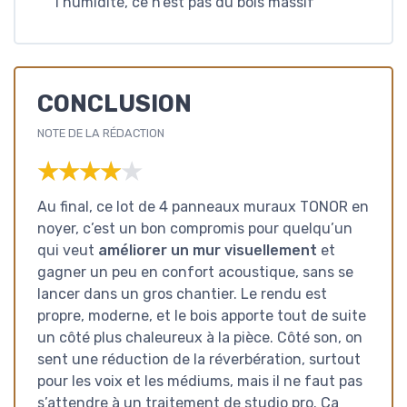
l’humidité, ce n’est pas du bois massif
CONCLUSION
NOTE DE LA RÉDACTION
★★★★★
★★★★★
Au final, ce lot de 4 panneaux muraux TONOR en
noyer, c’est un bon compromis pour quelqu’un
qui veut
améliorer un mur visuellement
et
gagner un peu en confort acoustique, sans se
lancer dans un gros chantier. Le rendu est
propre, moderne, et le bois apporte tout de suite
un côté plus chaleureux à la pièce. Côté son, on
sent une réduction de la réverbération, surtout
pour les voix et les médiums, mais il ne faut pas
s’attendre à un traitement de studio pro. Ça