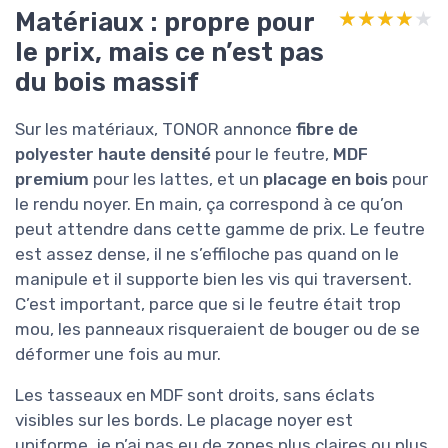
Matériaux : propre pour
★★★★★
★★★★★
le prix, mais ce n’est pas
du bois massif
Sur les matériaux, TONOR annonce
fibre de
polyester haute densité
pour le feutre,
MDF
premium
pour les lattes, et un
placage en bois
pour
le rendu noyer. En main, ça correspond à ce qu’on
peut attendre dans cette gamme de prix. Le feutre
est assez dense, il ne s’effiloche pas quand on le
manipule et il supporte bien les vis qui traversent.
C’est important, parce que si le feutre était trop
mou, les panneaux risqueraient de bouger ou de se
déformer une fois au mur.
Les tasseaux en MDF sont droits, sans éclats
visibles sur les bords. Le placage noyer est
uniforme, je n’ai pas eu de zones plus claires ou plus