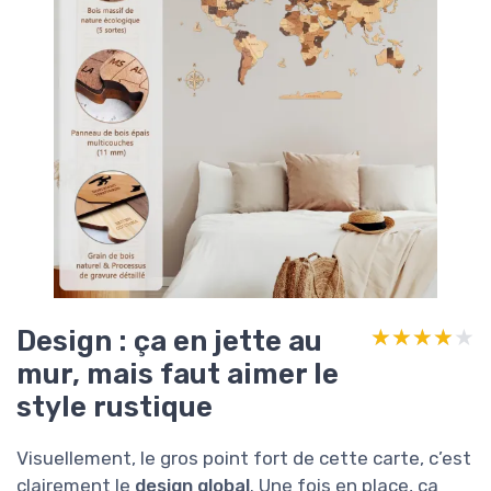
Design : ça en jette au
★★★★★
★★★★★
mur, mais faut aimer le
style rustique
Visuellement, le gros point fort de cette carte, c’est
clairement le
design global
. Une fois en place, ça