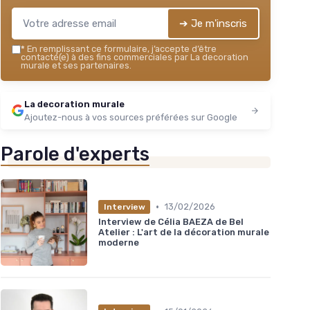
➔ Je m'inscris
*
En remplissant ce formulaire, j’accepte d’être
contacté(e) à des fins commerciales par La decoration
murale et ses partenaires.
La decoration murale
Ajoutez-nous à vos sources préférées sur Google
Parole d'experts
•
13/02/2026
Interview
Interview de Célia BAEZA de Bel
Atelier : L'art de la décoration murale
moderne