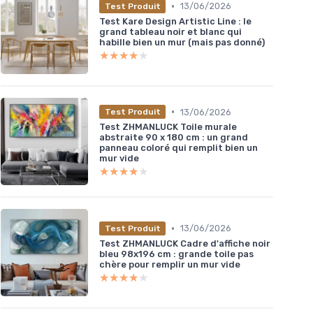
•
13/06/2026
Test Produit
Test Kare Design Artistic Line : le
grand tableau noir et blanc qui
habille bien un mur (mais pas donné)
★★★★★
★★★★★
•
13/06/2026
Test Produit
Test ZHMANLUCK Toile murale
abstraite 90 x 180 cm : un grand
panneau coloré qui remplit bien un
mur vide
★★★★★
★★★★★
•
13/06/2026
Test Produit
Test ZHMANLUCK Cadre d'affiche noir
bleu 98x196 cm : grande toile pas
chère pour remplir un mur vide
★★★★★
★★★★★