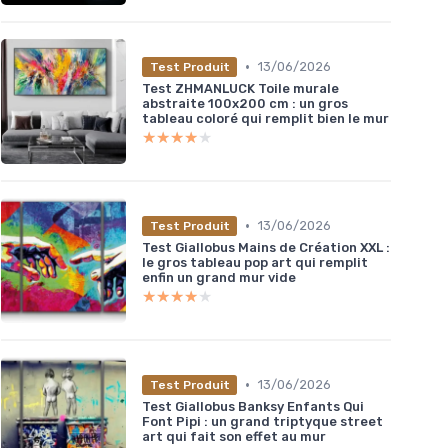
•
13/06/2026
Test Produit
Test ZHMANLUCK Toile murale
abstraite 100x200 cm : un gros
tableau coloré qui remplit bien le mur
★★★★★
★★★★★
•
13/06/2026
Test Produit
Test Giallobus Mains de Création XXL :
le gros tableau pop art qui remplit
enfin un grand mur vide
★★★★★
★★★★★
•
13/06/2026
Test Produit
Test Giallobus Banksy Enfants Qui
Font Pipi : un grand triptyque street
art qui fait son effet au mur