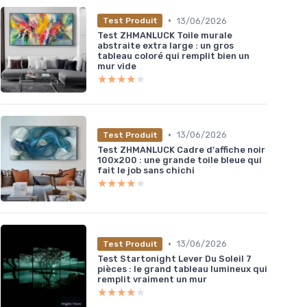
•
13/06/2026
Test Produit
Test ZHMANLUCK Toile murale
abstraite extra large : un gros
tableau coloré qui remplit bien un
mur vide
★★★★★
★★★★★
•
13/06/2026
Test Produit
Test ZHMANLUCK Cadre d'affiche noir
100x200 : une grande toile bleue qui
fait le job sans chichi
★★★★★
★★★★★
•
13/06/2026
Test Produit
Test Startonight Lever Du Soleil 7
pièces : le grand tableau lumineux qui
remplit vraiment un mur
★★★★★
★★★★★