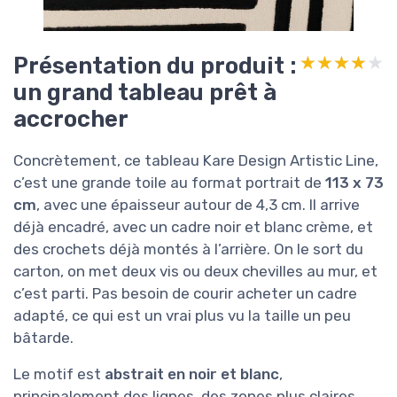
Présentation du produit :
★★★★★
★★★★★
un grand tableau prêt à
accrocher
Concrètement, ce tableau Kare Design Artistic Line,
c’est une grande toile au format portrait de
113 x 73
cm
, avec une épaisseur autour de 4,3 cm. Il arrive
déjà encadré, avec un cadre noir et blanc crème, et
des crochets déjà montés à l’arrière. On le sort du
carton, on met deux vis ou deux chevilles au mur, et
c’est parti. Pas besoin de courir acheter un cadre
adapté, ce qui est un vrai plus vu la taille un peu
bâtarde.
Le motif est
abstrait en noir et blanc
,
principalement des lignes, des zones plus claires,