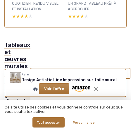
QUOTIDIEN : RENDU VISUEL
UN GRAND TABLEAU PRÊT À
ET INSTALLATION
ACCROCHER
★★★★★
★★★★★
★★★★★
★★★★★
Tableaux
et
œuvres
murales
: voir nos
Voir tous les tests Tableaux et œuvres murales →
Kare
autres
Design Artistic Line Impression sur toile murale Noir/blanc Tableau mural avec cadre peint à la main Peinture à l'huile abstraite moderne pour salon, chambre à coucher, couloir 113 x 73 cm (L x
tests et
🔥
Voir l'offre
guides
d'achat
Ce site utilise des cookies et vous donne le contrôle sur ceux que
vous souhaitez activer
Tout accepter
Personnaliser