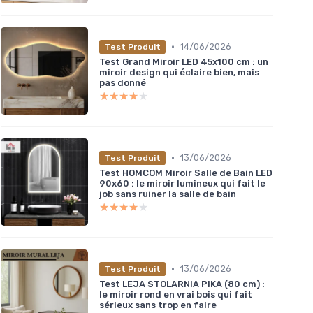
•
14/06/2026
Test Produit
Test Grand Miroir LED 45x100 cm : un
miroir design qui éclaire bien, mais
pas donné
★★★★★
★★★★★
•
13/06/2026
Test Produit
Test HOMCOM Miroir Salle de Bain LED
90x60 : le miroir lumineux qui fait le
job sans ruiner la salle de bain
★★★★★
★★★★★
•
13/06/2026
Test Produit
Test LEJA STOLARNIA PIKA (80 cm) :
le miroir rond en vrai bois qui fait
sérieux sans trop en faire