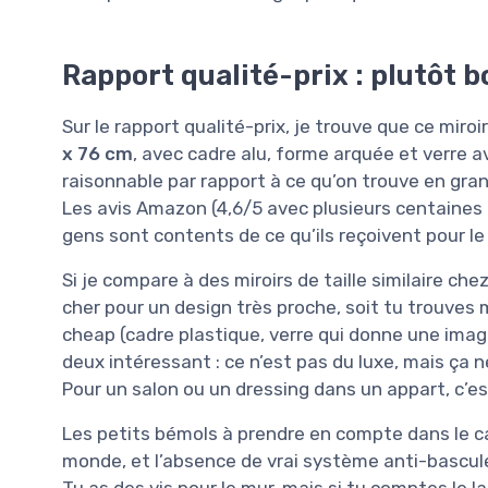
Rapport qualité-prix : plutôt 
Sur le rapport qualité-prix, je trouve que ce miro
x 76 cm
, avec cadre alu, forme arquée et verre av
raisonnable par rapport à ce qu’on trouve en gra
Les avis Amazon (4,6/5 avec plusieurs centaines 
gens sont contents de ce qu’ils reçoivent pour le 
Si je compare à des miroirs de taille similaire ch
cher pour un design très proche, soit tu trouve
cheap (cadre plastique, verre qui donne une image
deux intéressant : ce n’est pas du luxe, mais ça
Pour un salon ou un dressing dans un appart, c’es
Les petits bémols à prendre en compte dans le cal
monde, et l’absence de vrai système anti-basculem
Tu as des vis pour le mur, mais si tu comptes le l