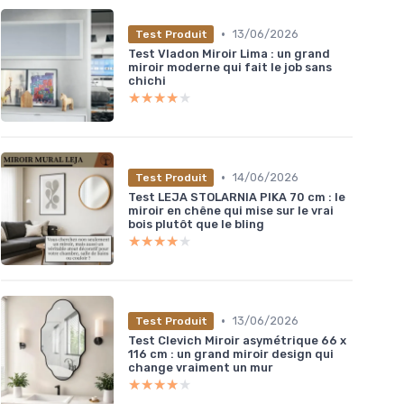
•
13/06/2026
Test Produit
Test Vladon Miroir Lima : un grand
miroir moderne qui fait le job sans
chichi
★★★★★
★★★★★
•
14/06/2026
Test Produit
Test LEJA STOLARNIA PIKA 70 cm : le
miroir en chêne qui mise sur le vrai
bois plutôt que le bling
★★★★★
★★★★★
•
13/06/2026
Test Produit
Test Clevich Miroir asymétrique 66 x
116 cm : un grand miroir design qui
change vraiment un mur
★★★★★
★★★★★