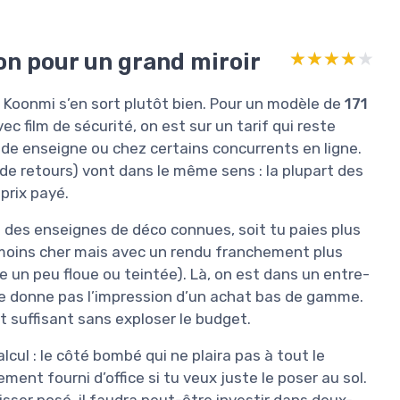
bon pour un grand miroir
★★★★★
★★★★★
ir Koonmi s’en sort plutôt bien. Pour un modèle de
171
ec film de sécurité, on est sur un tarif qui reste
nde enseigne ou chez certains concurrents en ligne.
de retours) vont dans le même sens : la plupart des
prix payé.
ez des enseignes de déco connues, soit tu paies plus
s moins cher mais avec un rendu franchement plus
 un peu floue ou teintée). Là, on est dans un entre-
 ne donne pas l’impression d’un achat bas de gamme.
t suffisant sans exploser le budget.
cul : le côté bombé qui ne plaira pas à tout le
ent fourni d’office si tu veux juste le poser au sol.
aisser posé, il faudra peut-être investir dans deux-