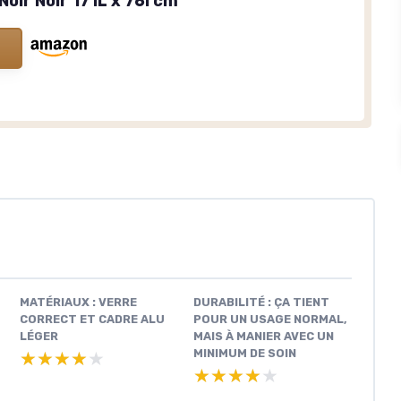
Noir Noir 171L x 76l cm
MATÉRIAUX : VERRE
DURABILITÉ : ÇA TIENT
CORRECT ET CADRE ALU
POUR UN USAGE NORMAL,
LÉGER
MAIS À MANIER AVEC UN
MINIMUM DE SOIN
★★★★★
★★★★★
★★★★★
★★★★★