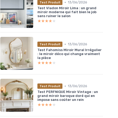
•
13/06/2026
Test Produit
Test Vladon Miroir Lima : un grand
miroir moderne qui fait bien le job
sans ruiner le salon
★★★★★
★★★★★
•
13/06/2026
Test Produit
Test Fahomiss Miroir Mural Irrégulier
: le miroir déco qui change vraiment
la pièce
★★★★★
★★★★★
•
13/06/2026
Test Produit
Test PERFNIQUE Miroir Vintage : un
grand miroir baroque doré qui en
impose sans coûter un rein
★★★★★
★★★★★