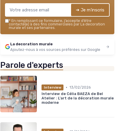
➔ Je m'inscris
*
En remplissant ce formulaire, j’accepte d’être
contacté(e) à des fins commerciales par La decoration
murale et ses partenaires.
La decoration murale
Ajoutez-nous à vos sources préférées sur Google
Parole d'experts
•
13/02/2026
Interview
Interview de Célia BAEZA de Bel
Atelier : L'art de la décoration murale
moderne