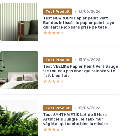
•
13/06/2026
Test Produit
Test NEWROOM Papier peint Vert
Bandes Intissé : le papier peint rayé
qui fait le job sans prise de tête
★★★★★
★★★★★
•
13/06/2026
Test Produit
Test VEELIKE Papier Peint Vert Sauge
: le rouleau pas cher qui relooke vite
fait bien fait
★★★★★
★★★★★
•
13/06/2026
Test Produit
Test SYNTHAIETIK Lot de 5 Murs
Artificiels Jungle : le faux mur
végétal qui cache bien la misère
★★★★★
★★★★★