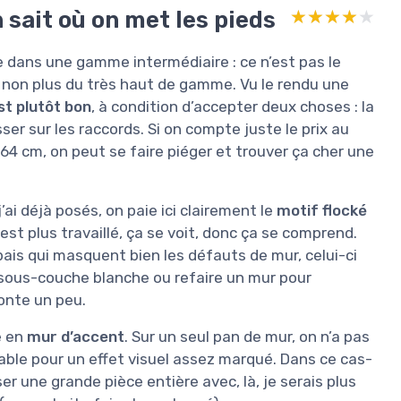
n sait où on met les pieds
★★★★★
★★★★★
tue dans une gamme intermédiaire : ce n’est pas le
s non plus du très haut de gamme. Vu le rendu une
st plutôt bon
, à condition d’accepter deux choses : la
er sur les raccords. Si on compte juste le prix au
64 cm, on peut se faire piéger et trouver ça cher une
ai déjà posés, on paie ici clairement le
motif flocké
est plus travaillé, ça se voit, donc ça se comprend.
épais qui masquent bien les défauts de mur, celui-ci
e sous-couche blanche ou refaire un mur pour
onte un peu.
e en
mur d’accent
. Sur un seul pan de mur, on n’a pas
nable pour un effet visuel assez marqué. Dans ce cas-
ser une grande pièce entière avec, là, je serais plus