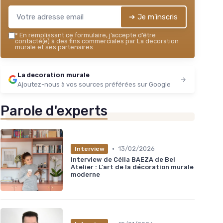
➔ Je m'inscris
*
En remplissant ce formulaire, j’accepte d’être
contacté(e) à des fins commerciales par La decoration
murale et ses partenaires.
La decoration murale
Ajoutez-nous à vos sources préférées sur Google
Parole d'experts
•
13/02/2026
Interview
Interview de Célia BAEZA de Bel
Atelier : L'art de la décoration murale
moderne