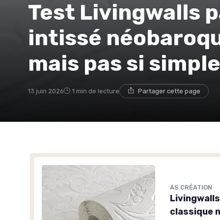
Test Livingwalls p
intissé néobaroque
mais pas si simple
13 juin 2026
1 min de lecture
Partager cette page
AS CRÉATION
Livingwalls
classique 