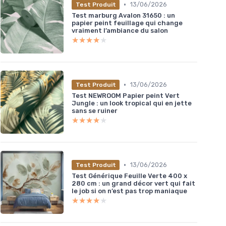
•
13/06/2026
Test Produit
Test marburg Avalon 31650 : un
papier peint feuillage qui change
vraiment l’ambiance du salon
★★★★★
★★★★★
•
13/06/2026
Test Produit
Test NEWROOM Papier peint Vert
Jungle : un look tropical qui en jette
sans se ruiner
★★★★★
★★★★★
•
13/06/2026
Test Produit
Test Générique Feuille Verte 400 x
280 cm : un grand décor vert qui fait
le job si on n’est pas trop maniaque
★★★★★
★★★★★