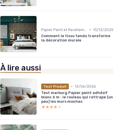
•
Papier Peint et Revêtements Muraux
13/12/2025
Comment le tissu tendu transforme
la décoration murale
À lire aussi
•
13/06/2026
Test Produit
Test marburg Papier peint adhésif
blanc 6 m : le rouleau qui rattrape (un
peu) les murs moches
★★★★★
★★★★★