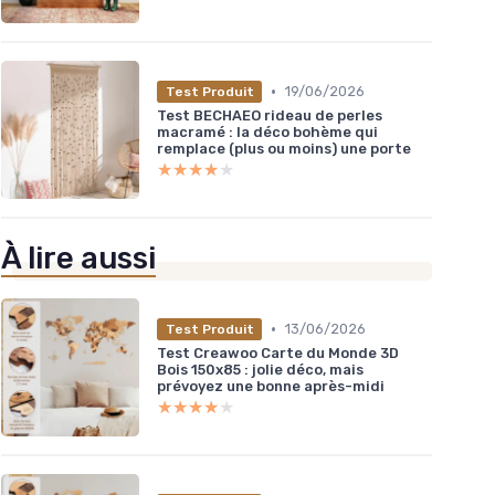
•
19/06/2026
Test Produit
Test BECHAEO rideau de perles
macramé : la déco bohème qui
remplace (plus ou moins) une porte
★★★★★
★★★★★
À lire aussi
•
13/06/2026
Test Produit
Test Creawoo Carte du Monde 3D
Bois 150x85 : jolie déco, mais
prévoyez une bonne après-midi
★★★★★
★★★★★