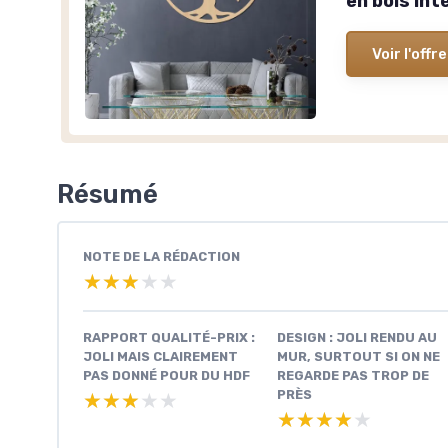
en bois int
Voir l'offre
Résumé
NOTE DE LA RÉDACTION
★★★★★
★★★★★
RAPPORT QUALITÉ-PRIX :
DESIGN : JOLI RENDU AU
JOLI MAIS CLAIREMENT
MUR, SURTOUT SI ON NE
PAS DONNÉ POUR DU HDF
REGARDE PAS TROP DE
PRÈS
★★★★★
★★★★★
★★★★★
★★★★★