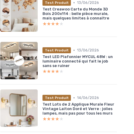
•
13/06/2026
Test Produit
Test Creawoo Carte du Monde 3D
Bois 200x114 : belle pièce murale,
mais quelques limites à connaître
★★★★★
★★★★★
•
13/06/2026
Test Produit
Test LED Plafonnier MYCUL 48W : un
luminaire connecté qui fait le job
sans se ruiner
★★★★★
★★★★★
•
14/06/2026
Test Produit
Test Lots de 2 Applique Murale Fleur
Vintage Laiton Doré et Verre : jolies
lampes, mais pas pour tous les murs
★★★★★
★★★★★