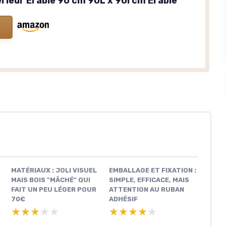
érieur Érable 90 cm 90L x 90l cm Érable
MATÉRIAUX : JOLI VISUEL
EMBALLAGE ET FIXATION :
MAIS BOIS "MÂCHÉ" QUI
SIMPLE, EFFICACE, MAIS
FAIT UN PEU LÉGER POUR
ATTENTION AU RUBAN
70€
ADHÉSIF
★★★★★
★★★★★
★★★★★
★★★★★