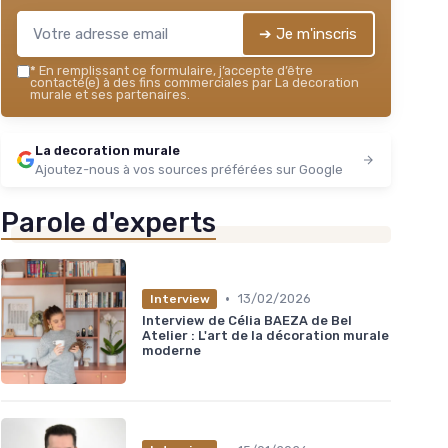
➔ Je m'inscris
*
En remplissant ce formulaire, j’accepte d’être
contacté(e) à des fins commerciales par La decoration
murale et ses partenaires.
La decoration murale
Ajoutez-nous à vos sources préférées sur Google
Parole d'experts
•
13/02/2026
Interview
Interview de Célia BAEZA de Bel
Atelier : L'art de la décoration murale
moderne