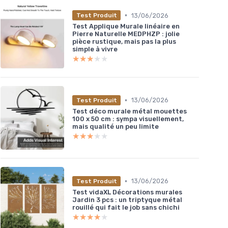
•
13/06/2026
Test Produit
Test Applique Murale linéaire en
Pierre Naturelle MEDPHZP : jolie
pièce rustique, mais pas la plus
simple à vivre
★★★★★
★★★★★
•
13/06/2026
Test Produit
Test déco murale métal mouettes
100 x 50 cm : sympa visuellement,
mais qualité un peu limite
★★★★★
★★★★★
•
13/06/2026
Test Produit
Test vidaXL Décorations murales
Jardin 3 pcs : un triptyque métal
rouillé qui fait le job sans chichi
★★★★★
★★★★★