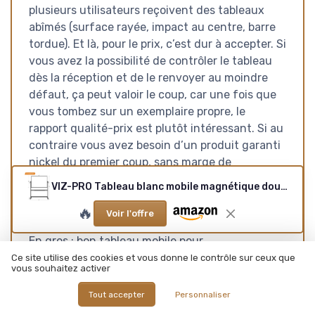
plusieurs utilisateurs reçoivent des tableaux
abîmés (surface rayée, impact au centre, barre
tordue). Et là, pour le prix, c’est dur à accepter. Si
vous avez la possibilité de contrôler le tableau
dès la réception et de le renvoyer au moindre
défaut, ça peut valoir le coup, car une fois que
vous tombez sur un exemplaire propre, le
rapport qualité-prix est plutôt intéressant. Si au
contraire vous avez besoin d’un produit garanti
nickel du premier coup, sans marge de
manœuvre, mieux vaut peut-être viser une
VIZ-PRO Tableau blanc mobile magnétique double face, 120 x 90 cm, cadre et support en aluminium noir 120l x 90H cm
marque avec un contrôle qualité plus strict ou
🔥
un modèle mural plus robuste.
Voir l'offre
En gros : bon tableau mobile pour
bureau/maison, très pratique à l’usage, mais
Ce site utilise des cookies et vous donne le contrôle sur ceux que
vous souhaitez activer
avec un côté « loterie » à la livraison. À réserver
à ceux qui sont prêts à vérifier et
Tout accepter
Personnaliser
éventuellement renvoyer, et pas à ceux qui ont