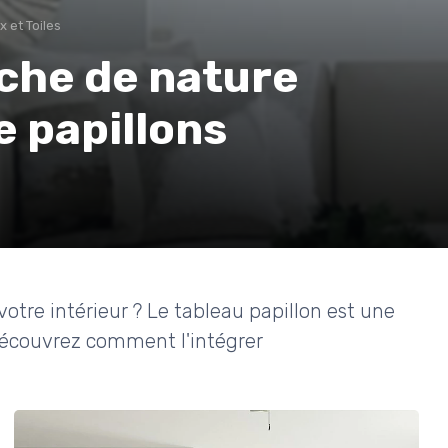
 et Toiles
che de nature
e papillons
otre intérieur ? Le tableau papillon est une
Découvrez comment l'intégrer