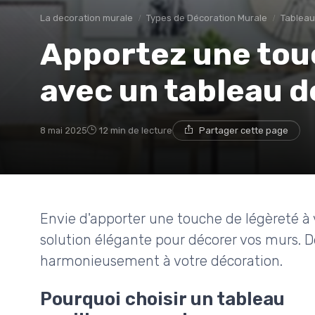
La decoration murale
Types de Décoration Murale
Tableaux
Apportez une tou
avec un tableau d
8 mai 2025
12 min de lecture
Partager cette page
Envie d'apporter une touche de légèreté à v
solution élégante pour décorer vos murs. 
harmonieusement à votre décoration.
Pourquoi choisir un tableau