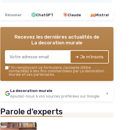
Résumer
ChatGPT
Claude
Mistral
Recevez les dernières actualités de
La decoration murale
➔ Je m'inscris
*
En remplissant ce formulaire, j’accepte d’être
contacté(e) à des fins commerciales par La decoration
murale et ses partenaires.
La decoration murale
Ajoutez-nous à vos sources préférées sur Google
Parole d'experts