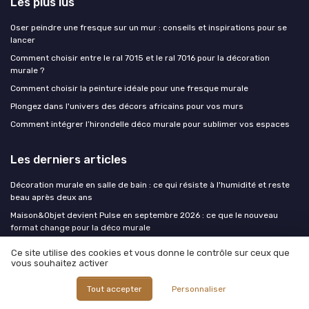
Les plus lus
Oser peindre une fresque sur un mur : conseils et inspirations pour se
lancer
Comment choisir entre le ral 7015 et le ral 7016 pour la décoration
murale ?
Comment choisir la peinture idéale pour une fresque murale
Plongez dans l'univers des décors africains pour vos murs
Comment intégrer l’hirondelle déco murale pour sublimer vos espaces
Les derniers articles
Décoration murale en salle de bain : ce qui résiste à l'humidité et reste
beau après deux ans
Maison&Objet devient Pulse en septembre 2026 : ce que le nouveau
format change pour la déco murale
Rentrée : organiser et décorer les murs de la chambre et du coin bureau
Ce site utilise des cookies et vous donne le contrôle sur ceux que
avant septembre
vous souhaitez activer
Oser le mur noir : pourquoi les petits espaces ont tout à gagner d'un mur
sombre
Tout accepter
Personnaliser
Lampes champignon : comment ces luminaires sculptent une