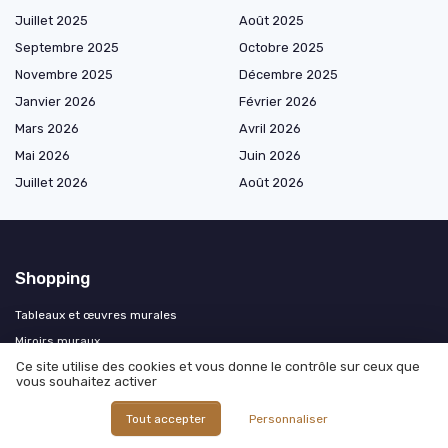
Juillet 2025
Août 2025
Septembre 2025
Octobre 2025
Novembre 2025
Décembre 2025
Janvier 2026
Février 2026
Mars 2026
Avril 2026
Mai 2026
Juin 2026
Juillet 2026
Août 2026
Shopping
Tableaux et œuvres murales
Miroirs muraux
Ce site utilise des cookies et vous donne le contrôle sur ceux que
Décorations murales design
vous souhaitez activer
Revêtements muraux décoratifs
Tout accepter
Personnaliser
Éléments muraux fonctionnels décoratifs
Décoration murale luxe