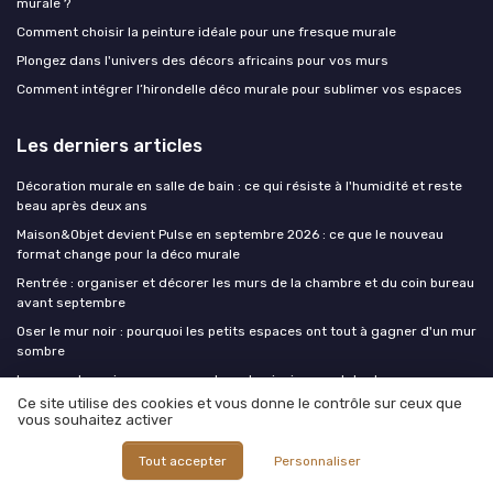
murale ?
Comment choisir la peinture idéale pour une fresque murale
Plongez dans l'univers des décors africains pour vos murs
Comment intégrer l’hirondelle déco murale pour sublimer vos espaces
Les derniers articles
Décoration murale en salle de bain : ce qui résiste à l'humidité et reste
beau après deux ans
Maison&Objet devient Pulse en septembre 2026 : ce que le nouveau
format change pour la déco murale
Rentrée : organiser et décorer les murs de la chambre et du coin bureau
avant septembre
Oser le mur noir : pourquoi les petits espaces ont tout à gagner d'un mur
sombre
Lampes champignon : comment ces luminaires sculptent une
décoration murale thématique
Ce site utilise des cookies et vous donne le contrôle sur ceux que
vous souhaitez activer
La decoration murale
Tout accepter
Personnaliser