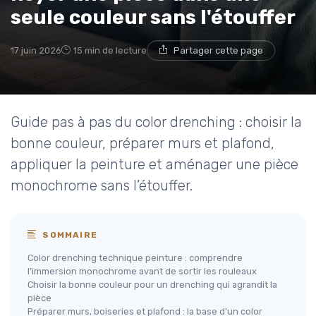
seule couleur sans l'étouffer
17 juin 2026
15 min de lecture
Partager cette page
Guide pas à pas du color drenching : choisir la
bonne couleur, préparer murs et plafond,
appliquer la peinture et aménager une pièce
monochrome sans l’étouffer.
SOMMAIRE
Color drenching technique peinture : comprendre
l’immersion monochrome avant de sortir les rouleaux
Choisir la bonne couleur pour un drenching qui agrandit la
pièce
Préparer murs, boiseries et plafond : la base d’un color