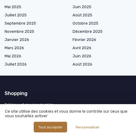
Mai 2025
Juin 2025
Juillet 2025
Août 2025
Septembre 2025
Octobre 2025
Novembre 2025
Décembre 2025
Janvier 2026
Février 2026
Mars 2026
Avril 2026
Mai 2026
Juin 2026
Juillet 2026
Août 2026
Shopping
Tableaux et œuvres murales
Ce site utilise des cookies et vous donne le contrôle sur ceux que
Miroirs muraux
vous souhaitez activer
Décorations murales design
Tout accepter
Personnaliser
Revêtements muraux décoratifs
Éléments muraux fonctionnels décoratifs