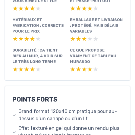
VOUS AIMEZ LE STYLE
ET PASSE-PARTOUT
★★★★★
★★★★★
★★★★★
★★★★★
MATÉRIAUX ET
EMBALLAGE ET LIVRAISON
FABRICATION : CORRECTS
: PROTÉGÉ, MAIS DÉLAIS
POUR LE PRIX
VARIABLES
★★★★★
★★★★★
★★★★★
★★★★★
DURABILITÉ : ÇA TIENT
CE QUE PROPOSE
BIEN AU MUR, À VOIR SUR
VRAIMENT CE TABLEAU
LE TRÈS LONG TERME
MURANDO
★★★★★
★★★★★
★★★★★
★★★★★
POINTS FORTS
Grand format 120x40 cm pratique pour au-
dessus d’un canapé ou d’un lit
Effet texturé en gel qui donne un rendu plus