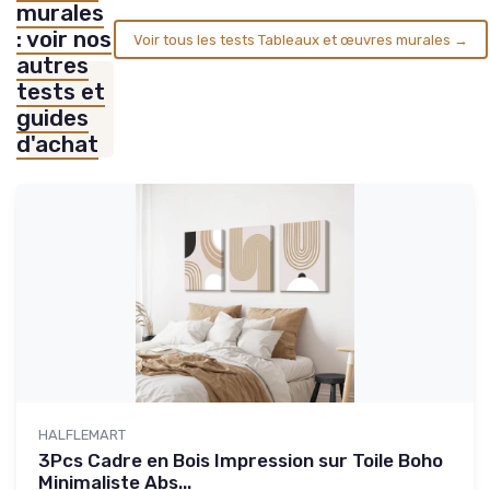
murales
: voir nos
Voir tous les tests Tableaux et œuvres murales →
autres
tests et
guides
d'achat
HALFLEMART
3Pcs Cadre en Bois Impression sur Toile Boho
Minimaliste Abs...