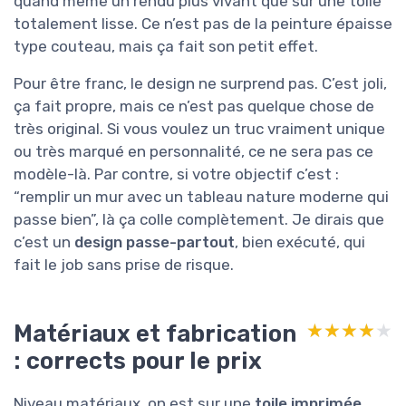
quand même un rendu plus vivant que sur une toile
totalement lisse. Ce n’est pas de la peinture épaisse
type couteau, mais ça fait son petit effet.
Pour être franc, le design ne surprend pas. C’est joli,
ça fait propre, mais ce n’est pas quelque chose de
très original. Si vous voulez un truc vraiment unique
ou très marqué en personnalité, ce ne sera pas ce
modèle-là. Par contre, si votre objectif c’est :
“remplir un mur avec un tableau nature moderne qui
passe bien”, là ça colle complètement. Je dirais que
c’est un
design passe-partout
, bien exécuté, qui
fait le job sans prise de risque.
Matériaux et fabrication
★★★★★
★★★★★
: corrects pour le prix
Niveau matériaux, on est sur une
toile imprimée