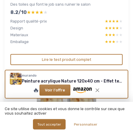
Des toiles qui font le job sans ruiner le salon
8.2/10
★★★★★
★★★★★
Rapport qualité-prix
★★★★★
★★★★★
Design
★★★★★
★★★★★
Materiaux
★★★★★
★★★★★
Emballage
★★★★★
★★★★★
Lire le test produit complet
murando
Peinture acrylique Nature 120x40 cm - Effet texturé ou coup de pinceau - Décoration avec finition faite à la main - Salon chambre - Artistique Fleur Nature Pissenlit b-C-0169-b-c 120L x 40l cm #09 Premium : avec texture
🔥
Voir l'offre
Ce site utilise des cookies et vous donne le contrôle sur ceux que
vous souhaitez activer
Tout accepter
Personnaliser