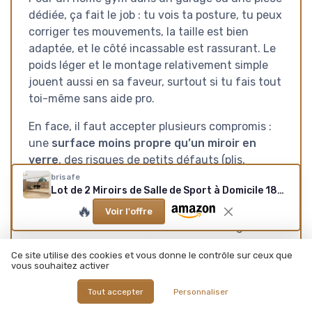
dédiée, ça fait le job : tu vois ta posture, tu peux
corriger tes mouvements, la taille est bien
adaptée, et le côté incassable est rassurant. Le
poids léger et le montage relativement simple
jouent aussi en sa faveur, surtout si tu fais tout
toi-même sans aide pro.
En face, il faut accepter plusieurs compromis :
une
surface moins propre qu’un miroir en
verre
, des risques de petits défauts (plis,
marques), une sensibilité aux rayures, et un
SAV
brisafe
Lot de 2 Miroirs de Salle de Sport à Domicile 180 x 100 cm, sans Cadre Grand Miroir Intégral Miroir Mural Pleine Longueur pour Salle de Sport, Yoga, Garage, Chambre, Salle de Bain 180 x 100 cm-2pc
qui semble inégal
selon les retours clients. Si tu
🔥
es maniaque, que tu veux un rendu nickel pour
Voir l'offre
un studio de danse ou une salle très soignée, tu
risques de trouver ça frustrant. Pour une déco
Ce site utilise des cookies et vous donne le contrôle sur ceux que
de chambre ou de salon très propre, ce n’est
vous souhaitez activer
clairement pas le meilleur choix non plus.
Tout accepter
Personnaliser
Je le recommande surtout à ceux qui veulent