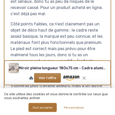
est sérieux, donc tu as peu de risques de le
recevoir cassé. Pour un produit acheté en ligne,
c’est déjà pas mal.
Côté points faibles, ce n’est clairement pas un
objet de déco haut de gamme : le cadre reste
assez basique, la marque est peu connue, et les
matériaux font plus fonctionnels que premium.
Le pied est correct mais pas prévu pour être
malmené tous les jours, donc si tu as un
environnement un peu « sportif » (enfants,
animaux, passages fréquents), mieux vaut le
Miroir pleine longueur 180x75 cm - Cadre aluminium (design arche)
fixer au mur. Et si tu es très exigeant sur la déco
🔥
Voir l'offre
ou que tu veux un style très marqué, tu
trouveras plus travaillé ailleurs, mais à un autre
prix.
Ce site utilise des cookies et vous donne le contrôle sur ceux que
vous souhaitez activer
Pour moi, ce miroir s’adresse surtout à ceux qui
Tout accepter
Personnaliser
cherchent un
grand miroir pleine longueur à
bon rapport qualité-prix
, pour une chambre,