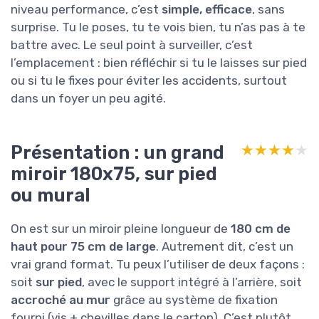
niveau performance, c’est
simple, efficace
, sans
surprise. Tu le poses, tu te vois bien, tu n’as pas à te
battre avec. Le seul point à surveiller, c’est
l’emplacement : bien réfléchir si tu le laisses sur pied
ou si tu le fixes pour éviter les accidents, surtout
dans un foyer un peu agité.
Présentation : un grand
★★★★★
★★★★★
miroir 180x75, sur pied
ou mural
On est sur un miroir pleine longueur de
180 cm de
haut pour 75 cm de large
. Autrement dit, c’est un
vrai grand format. Tu peux l’utiliser de deux façons :
soit
sur pied
, avec le support intégré à l’arrière, soit
accroché au mur
grâce au système de fixation
fourni (vis + chevilles dans le carton). C’est plutôt