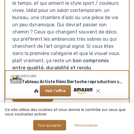
le temps, et qui aiment le style sport / couleurs
vives. Idéal pour un salon contemporain, un
bureau, une chambre d’ado ou une pièce de vie
un peu dynamique. Qui devrait passer son
chemin ? Ceux qui changent souvent de déco,
qui préfèrent les ambiances très sobres ou qui
cherchent de l’art original signé. Si vous êtes
dans la première catégorie et que le visuel vous
plaît vraiment, ça reste un
bon compromis
entre qualité, durabilité et rendu
.
DECLINA
Tableau Artiste Rémi Bertoche reproduction sur Aluminium en série limitée, Tableau Aluminium design, tableau alu-Dibond, décoration murale, photo Dibond, 80x50 cm, Multicouleur 80L x 50l cm
🔥
Voir l'offre
Voir l'offre
SOUS-NOTES
Ce site utilise des cookies et vous donne le contrôle sur ceux que
vous souhaitez activer
RAPPORT QUALITÉ-PRIX :
DESIGN : RENDU VISUEL ET
Tout accepter
Personnaliser
CORRECT, MAIS PAS DONNÉ
STYLE AU MUR
★★★★★
★★★★★
★★★★★
★★★★★