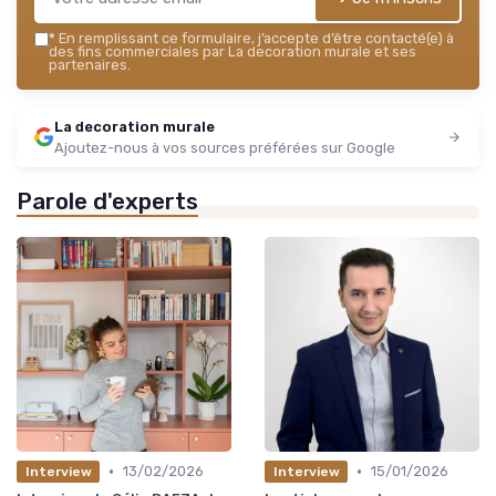
*
En remplissant ce formulaire, j’accepte d’être contacté(e) à
des fins commerciales par La decoration murale et ses
partenaires.
La decoration murale
Ajoutez-nous à vos sources préférées sur Google
Parole d'experts
•
•
13/02/2026
15/01/2026
Interview
Interview