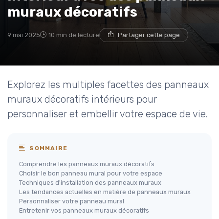
muraux décoratifs
9 mai 2025
10 min de lecture
Partager cette page
Explorez les multiples facettes des panneaux
muraux décoratifs intérieurs pour
personnaliser et embellir votre espace de vie.
SOMMAIRE
Comprendre les panneaux muraux décoratifs
Choisir le bon panneau mural pour votre espace
Techniques d'installation des panneaux muraux
Les tendances actuelles en matière de panneaux muraux
Personnaliser votre panneau mural
Entretenir vos panneaux muraux décoratifs