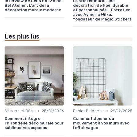
Interview de Célia BAEZA de
Le sticker mural, une
Bel Atelier : L'art de la
décoration de Noël durable
décoration murale moderne
et personnalisée – Entretien
avec Aymeric Wilke,
fondateur de Magic Stickers
Les plus lus
•
•
Stickers et Décalcomanies Muraux
25/01/2026
Papier Peint et Revêtements Muraux
29/12/2025
Comment intégrer
Comment donner du
l’hirondelle déco murale pour
mouvement à vos murs avec
sublimer vos espaces
l’effet vague