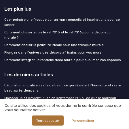
Les plus lus
Oser peindre une fresque sur un mur : conseils et inspirations pour se
lancer
Comment choisir entre le ral 7015 et le ral 7016 pour la décoration
murale ?
Comment choisir la peinture idéale pour une fresque murale
Plongez dans l'univers des décors africains pour vos murs
Comment intégrer l’hirondelle déco murale pour sublimer vos espaces
Les derniers articles
Décoration murale en salle de bain : ce qui résiste à l'humidité et reste
beau après deux ans
Maison&Objet devient Pulse en septembre 2026 : ce que le nouveau
format change pour la déco murale
Ce site utilise des cookies et vous donne le contrôle sur ceux que
vous souhaitez activer
Rentrée : organiser et décorer les murs de la chambre et du coin bureau
avant septembre
Tout accepter
Personnaliser
Oser le mur noir : pourquoi les petits espaces ont tout à gagner d'un mur
sombre