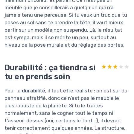
minimum bricoleur et patient. Ce n’est pas un
meuble que je conseillerais à quelqu’un qui n’a
jamais tenu une perceuse. Si tu veux un truc que tu
poses au sol sans te prendre la tête, il vaut mieux
partir sur un modèle non suspendu. Là, le résultat
est sympa, mais il se mérite un peu, surtout au
niveau de la pose murale et du réglage des portes.
Durabilité : ça tiendra si
★★★★★
★★★★★
tu en prends soin
Pour la
durabilité
, il faut être réaliste : on est sur du
panneau stratifié, donc ce n’est pas le meuble le
plus robuste de la planète. Si tu le traites
normalement, sans le cogner tout le temps ni
t’asseoir dessus (oui, certains le font…), il devrait
tenir correctement quelques années. La structure,