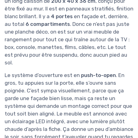
un long caisson de
200 x 40 x 36 cm
, conçu pour
être fixé au mur. Il est en panneaux stratifiés, finition
blanc brillant. Il y a
4 portes
en façade et, derrière,
au total
6 compartiments
. Donc ce n’est pas juste
une planche déco, on est sur un vrai meuble de
rangement pour tout ce qui traîne autour de la TV :
box, console, manettes, films, câbles, etc. Le tout
est prévu pour être suspendu, donc aucun pied au
sol.
Le système d’ouverture est en
push-to-open
. En
gros, tu appuies sur la porte, elle s’ouvre sans
poignée. C’est sympa visuellement, parce que ça
garde une façade bien lisse, mais ça reste un
système qui demande un montage correct pour que
tout soit bien aligné. Le meuble est annoncé avec
un éclairage LED intégré, avec une lumière plutôt
chaude d’après la fiche. Ça donne un peu d’ambiance
le soir, sans forcément t’aveugler quand tu regardes