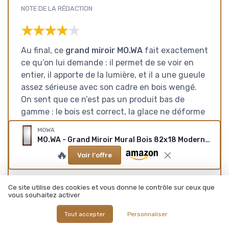
NOTE DE LA RÉDACTION
★★★★★
★★★★★
Au final, ce
grand miroir MO.WA
fait exactement
ce qu’on lui demande : il permet de se voir en
entier, il apporte de la lumière, et il a une gueule
assez sérieuse avec son cadre en bois wengé.
On sent que ce n’est pas un produit bas de
gamme : le bois est correct, la glace ne déforme
pas, l’assemblage est propre, et l’emballage est
MOWA
soigné. Pour une entrée, un dressing ou une
MO.WA - Grand Miroir Mural Bois 82x18 Moderne Marron wengué Pleine Longueur Miroirs muraux Grande Taille Cadre Bois Rustique Fabriqué en Italie Décoration Maison Wengé 182L x 82l cm
chambre, ça remplit bien le rôle, sans gadgets ni
🔥
Voir l'offre
fioritures.
Ce n’est pas parfait non plus. La couleur wengé
Ce site utilise des cookies et vous donne le contrôle sur ceux que
est assez foncée, donc il faut que ça colle avec
vous souhaitez activer
le reste de ton intérieur. Le cadre est un peu
Tout accepter
Personnaliser
massif, ce qui peut alourdir visuellement si tu es