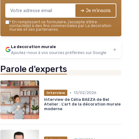
➔ Je m'inscris
*
En remplissant ce formulaire, j’accepte d’être
contacté(e) à des fins commerciales par La decoration
murale et ses partenaires.
La decoration murale
Ajoutez-nous à vos sources préférées sur Google
Parole d'experts
•
13/02/2026
Interview
Interview de Célia BAEZA de Bel
Atelier : L'art de la décoration murale
moderne