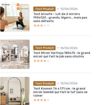
•
13/06/2026
Test Produit
Test brisafe – Lot de 2 miroirs
190x120 : grands, légers… mais pas
sans défauts
★★★★★
★★★★★
•
14/06/2026
Test Produit
Test Miroir Vortisys 180x75 : le grand
miroir qui fait le job sans chichis
★★★★★
★★★★★
•
13/06/2026
Test Produit
Test Koonmi 76 x 171 cm : le grand
miroir bombé qui fait le taf sans se
ruiner
★★★★★
★★★★★