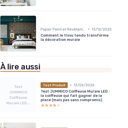
•
Papier Peint et Revêtements Muraux
13/12/2025
Comment le tissu tendu transforme
la décoration murale
À lire aussi
•
13/06/2026
Test Produit
Test
Test JUMMICO Coiffeuse Murale LED :
JUMMICO
la coiffeuse qui fait gagner de la
Coiffeuse
place (mais pas sans compromis)
Murale LED...
★★★★★
★★★★★