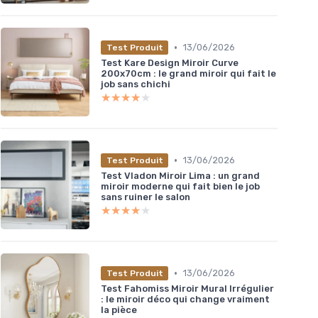
•
13/06/2026
Test Produit
Test Kare Design Miroir Curve
200x70cm : le grand miroir qui fait le
job sans chichi
★★★★★
★★★★★
•
13/06/2026
Test Produit
Test Vladon Miroir Lima : un grand
miroir moderne qui fait bien le job
sans ruiner le salon
★★★★★
★★★★★
•
13/06/2026
Test Produit
Test Fahomiss Miroir Mural Irrégulier
: le miroir déco qui change vraiment
la pièce